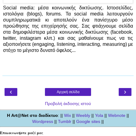
Social media: μέσα κοινωνικής δικτύωσης. Ιστοσελίδες,
ιστολόγια (blogs), forums. Τα social media λειτουργούν
συμπληρωματικά κι αποτελούν ένα πανίσχυρο μέσο
προώθησης της επιχείρησής σας. Σας φτιάχνουμε σελίδα
στα δημοφιλέστερα μέσα κοινωνικής δικτύωσης (facebook,
twitter, instagram κλπ.) και σας μαθαίνουμε πως να τις
αξιοποιήσετε (engaging, listening, interacting, measuring) με
στόχο το μέγιστο δυνατό όφελος...
‹
›
Αρχική σελίδα
Προβολή έκδοσης ιστού
Η Art@Net στο διαδίκτυο
: ||
Wix
||
Weebly
||
Yola
||
Webnote
||
Wordpress
||
Tumblr
||
Google sites
||
Επικοινωνήστε μαζί μας